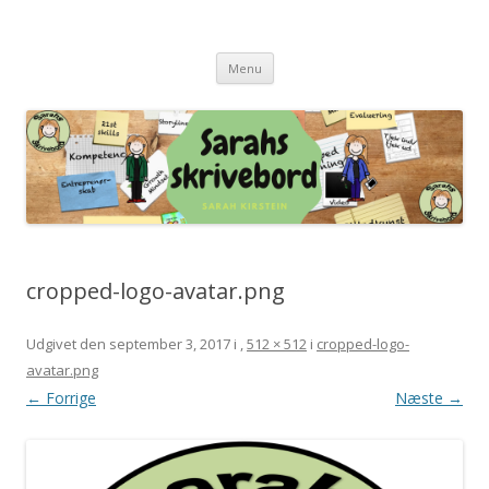
Sarahs skrivebord
Tag et smugkig på mit skrivebord og få inspiration
Hop
Menu
til
indhold
cropped-logo-avatar.png
Udgivet den
september 3, 2017
i
,
512 × 512
i
cropped-logo-
avatar.png
← Forrige
Næste →