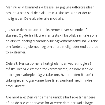
Men nu er vi kommet i 4. klasse, så jeg ville udfordre idéen
om, at vi altid skal dele alt. I min 4. klasses øjne er der to
muligheder: Dele alt eller alle mod alle.
Jeg satte dem op som to ekstremer i hver sin ende af
skalaen. Og derfra fik vi en fantastisk filosofisk samtale som
en direkte analog til værdipolitik og velfærdssamfund. Vi talte
om fordele og ulemper og om andre muligheder end bare de
to ekstremer.
Dele alt: Her så børnene hurtigt ulempen ved at nogle så
måske ikke ville kæmpe for karamellerne, og bare lade de
andre gøre arbejdet. Og vi talte om, hvordan den filosofi i
virkeligheden også kunne føre til et samfund med mindre
produktivitet.
Alle mod alle: Den var børnene umiddelbart ikke tilhængere
af, da de alle var nervøse for at være dem der sad tilbage