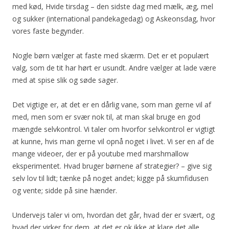
med kød, Hvide tirsdag – den sidste dag med mælk, æg, mel
og sukker (international pandekagedag) og Askeonsdag, hvor
vores faste begynder.
Nogle børn vælger at faste med skærm. Det er et populært
valg, som de tit har hørt er usundt. Andre vælger at lade være
med at spise slik og søde sager.
Det vigtige er, at det er en dårlig vane, som man gerne vil af
med, men som er svær nok til, at man skal bruge en god
mængde selvkontrol. Vi taler om hvorfor selvkontrol er vigtigt
at kunne, hvis man gerne vil opnå noget i livet. Vi ser en af de
mange videoer, der er på youtube med marshmallow
eksperimentet. Hvad bruger børnene af strategier? – give sig
selv lov til lidt; tænke på noget andet; kigge på skumfidusen
og vente; sidde på sine hænder.
Undervejs taler vi om, hvordan det går, hvad der er svært, og
hvad der virker for dem, at det er ok ikke at klare det alle