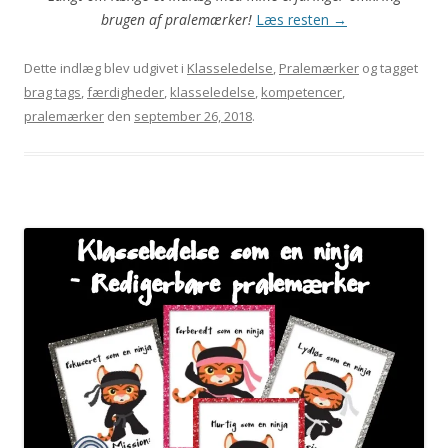
brugen af pralemærker!
Læs resten
→
Dette indlæg blev udgivet i
Klasseledelse
,
Pralemærker
og tagget
brag tags
,
færdigheder
,
klasseledelse
,
kompetencer
,
pralemærker
den
september 26, 2018
.