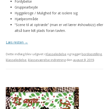
Fordybelse
Gruppearbejde
Hyggekroge / Mulighed for at isolere sig
Hjælpeområde
“Scene til at optræde” (man er vel lærer #showbizz) eller
altså bare lidt plads foran tavlen.
Læs resten
→
Dette indlæg blev udgivet i
Klasseledelse
og tagget
bordopstilling
,
klasseledelse
,
klasseværelse indretning
den
august 8, 2019
.