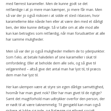
med færrest karameller. Men de kunne godt se det
retfærdige i at jo mere man kæmper, jo mere får man. Men
så var der jo også risikoen i at sidde et sted i klassen, hvor
karamellerne ikke nåede hen eller at være den med et dårligt
ben, der ikke kunne deltage. Så vi talte om at alle mod alle
kun kan betragtes som retfærdig, når man forudsætter at alle
har samme muligheder.
Men så var der jo også muligheder mellem de to yderpunkter.
Som f.eks. at betale halvdelen af sine karameller i skat til
omfordeling. Eller at beholde dem alle selv, og så give til
velgørenhed – altså give det antal man har lyst til, til præcis
dem man har lyst til.
Her kan ulempen være at styre sin egen dårlige samvittighed,
hvornår har man givet nok? Eller har man givet til de rigtige?
Samt det magtforhold man udtrykker overfor den person, der
er nødt til at være taknemmelig. Til gengæld kan man også
risikere at lukke sig inde, og fralægge sig ethvert socialt