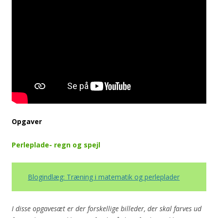
Opgaver
Perleplade- regn og spejl
Blogindlæg: Træning i matematik og perleplader
I disse opgavesæt er der forskellige billeder, der skal farves ud