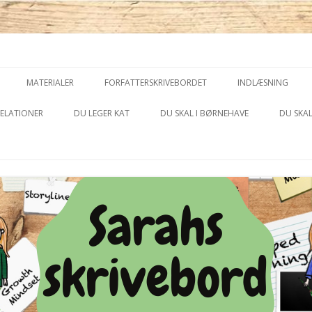
piration
Hop
til
MATERIALER
FORFATTERSKRIVEBORDET
INDLÆSNING
indhold
DILEMMA
ELATIONER
DU LEGER KAT
DU SKAL I BØRNEHAVE
DU SKAL
TJEK IND TJEK UD
VIDEOER