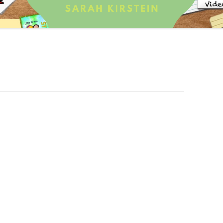
T
ING
MATEMATIK MÅL
THE SINGAPORE METHOD
MATEMATIK AKTIVITET
BEVÆGELSE