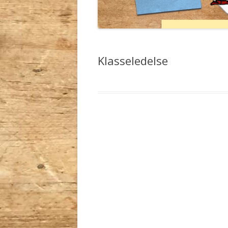
MATEMATIK AKTIVITE
MATEMATIK INDSKOL
Klasseledelse
MINECRAFT
PRALEMÆRKER
SKOLESKAK
UNCATEGORIZED