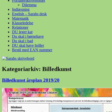
Forfatterskrivebordet
Dilemma
Indlæsning
English – Sarahs desk
Matematik
Klasseledelse
Relationer
DU leger kat
Du skal i børnehave
Du skal i bad
DU skal have briller
Bestil med EAN nummer
Kategoriarkiv:
Billedkunst
Billedkunst årsplan 2019/20