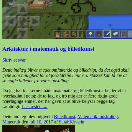
Arkitektur i matematik og billedkunst
Skriv et svar
Dette indlæg bliver meget omfattende og billedrigt, da det også skal
tjene som mulighed for at forældrene i mine 3. klasser kan få lov at
se nogle billeder fra vores udstilling.
Da jeg har klasserne i både matematik og billedkunst arbejder vi tit
tværfagligt i netop de to fag, og tro mig der er flere rigtig gode
tværfaglige emner, der har gavn af at blive belyst i begge fag
samtidigt.
Læs resten
→
Dette indlæg blev udgivet i
Billedkunst
,
Matematik indskoling
,
Minecraft
den
juli 10, 2017
af
SarahKirstein
.