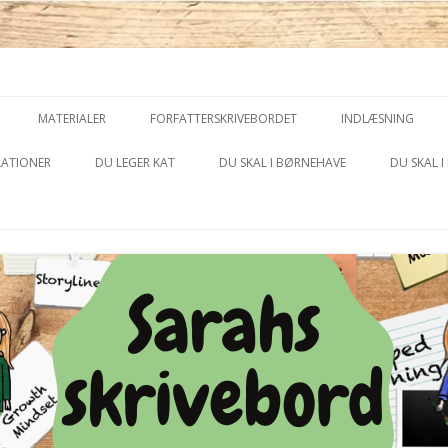
piration
Hop
til
MATERIALER
FORFATTERSKRIVEBORDET
INDLÆSNING
indhold
DILEMMA
LATIONER
DU LEGER KAT
DU SKAL I BØRNEHAVE
DU SKAL I
TJEK IND TJEK UD
VIDEOER