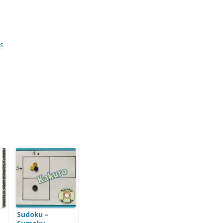
s
Sudoku –