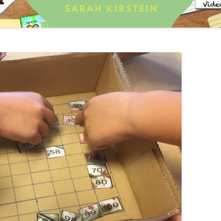
T
ING
MATEMATIK MÅL
THE SINGAPORE METHOD
MATEMATIK AKTIVITET
BEVÆGELSE