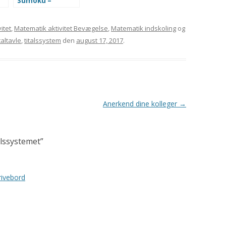
Sumoku –
Kakuro
itet
,
Matematik aktivitet Bevægelse
,
Matematik indskoling
og
taltavle
,
titalssystem
den
august 17, 2017
.
Anerkend dine kolleger
→
lssystemet
”
rivebord