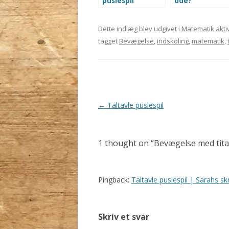
puslespil
e
o
ude?
r
o
(
k
O
(
p
O
Dette indlæg blev udgivet i
Matematik aktiv
e
p
n
e
tagget
Bevægelse
,
indskoling
,
matematik
,
s
n
i
s
n
i
n
n
e
n
w
e
w
w
i
w
n
i
Indlægsnavigation
←
Taltavle puslespil
d
n
o
d
w
o
)
w
)
1 thought on “
Bevægelse med tita
Pingback:
Taltavle puslespil | Sarahs sk
Skriv et svar