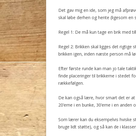
Det gav mig en ide, som jeg må afprøv
skal løbe derhen og hente (ligesom en s
Regel 1: De må kun tage en brik med ti
Regel 2: Brikken skal ligges det rigtige
brikken igen, inden næste person må lø
Efter første runde kan man jo tale taktik.
finde placeringer til brikkerne i stedet f
rækkefølgen.
De kan også lære, hvor smart det er at 
20’erne i en bunke, 30’erne i en anden o
Som lærer kan du eksempelvis hviske str
bruge lidt støtte), og så kan de i klass