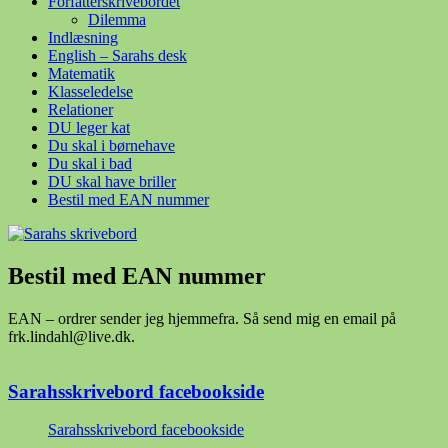
Forfatterskrivebordet
Dilemma
Indlæsning
English – Sarahs desk
Matematik
Klasseledelse
Relationer
DU leger kat
Du skal i børnehave
Du skal i bad
DU skal have briller
Bestil med EAN nummer
Bestil med EAN nummer
EAN – ordrer sender jeg hjemmefra. Så send mig en email på
frk.lindahl@live.dk.
Sarahsskrivebord facebookside
Sarahsskrivebord facebookside